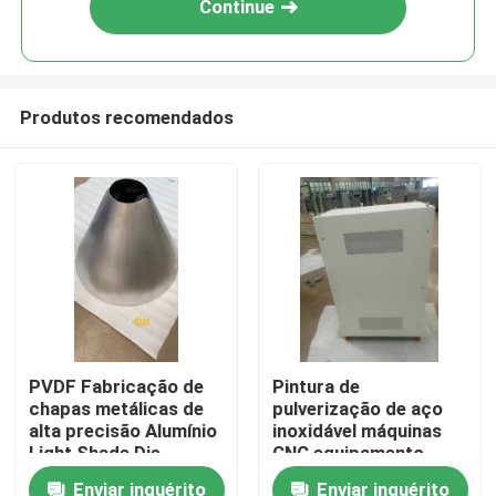
Continue
Produtos recomendados
Casa
PVDF Fabricação de
Pintura de
chapas metálicas de
pulverização de aço
Produtos
alta precisão Alumínio
inoxidável máquinas
Light Shade Die
CNC equipamento
Casting
médico peças
Enviar inquérito
Enviar inquérito
Quem Somos