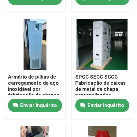
sobressalentes IP66
Fábrica
Controle de Qualidade
Fale Conosco
Pedir um orçamento
Armário de pilhas de
SPCC SECC SGCC
carregamento de aço
Fabricação de caixas
inoxidável por
de metal de chapa
Peças da fabricação de chapa metálica da precisão
fabricação de chapas
personalizadas
de metal de precisão
Enviar inquérito
Enviar inquérito
Fabricação de invólucros de chapa metálica
Peças fazendo à máquina do CNC