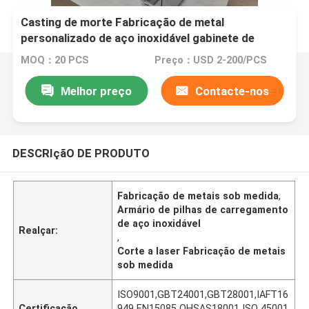
Casting de morte Fabricação de metal
personalizado de aço inoxidável gabinete de
carga de pilha por corte a laser
MOQ：20 PCS
Preço：USD 2-200/PCS
Melhor preço
Contacte-nos
DESCRIçãO DE PRODUTO
Fabricação de metais sob medida
,
Armário de pilhas de carregamento
de aço inoxidável
Realçar:
,
Corte a laser Fabricação de metais
sob medida
ISO9001,GBT24001,GBT28001,IAFT16
Certificação
949 EN15085 OHSAS18001 ISO 45001