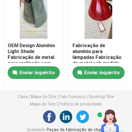
Peças da modelação por injeção
Morrem as peças da carcaça
OEM Design Alumínio
Fabricação de
Light Shade
alumínio para
Partes de soldadura de chapas metálicas
Fabricação de metal
lâmpadas Fabricação
personalizado com
de metal sob medida
usinagem CNC
com usinagem CNC
Partes de dobra de chapas metálicas
Enviar inquérito
Enviar inquérito
Dobragem Soldadura
Laser do metal que corta as peças
Casa
Mapa do Site
Fale Conosco
Desktop Site
Mapa do Site
Política de privacidade
Peças de gerencio do CNC
Peças de fresagem CNC
Qualidade
Peças da fabricação de chapa