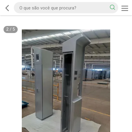
2
/
5