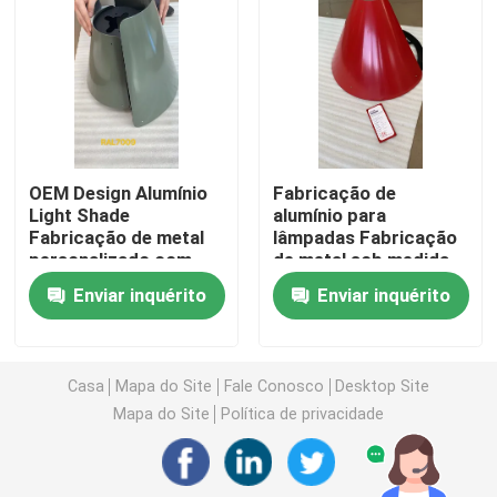
Peças da modelação por injeção
Morrem as peças da carcaça
OEM Design Alumínio
Fabricação de
Partes de soldadura de chapas metálicas
Light Shade
alumínio para
Fabricação de metal
lâmpadas Fabricação
personalizado com
de metal sob medida
Partes de dobra de chapas metálicas
usinagem CNC
com usinagem CNC
Enviar inquérito
Enviar inquérito
Dobragem Soldadura
Laser do metal que corta as peças
Casa
Mapa do Site
Fale Conosco
Desktop Site
Peças de gerencio do CNC
Mapa do Site
Política de privacidade
Peças de fresagem CNC