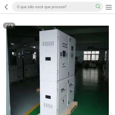
2
/
6