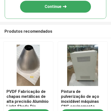
Continue
Produtos recomendados
Casa
PVDF Fabricação de
Pintura de
Produtos
chapas metálicas de
pulverização de aço
alta precisão Alumínio
inoxidável máquinas
Light Shade Die
CNC equipamento
Quem Somos