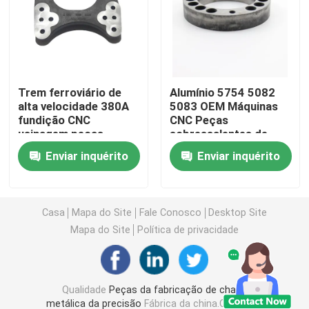
Peças da modelação por injeção
Morrem as peças da carcaça
Trem ferroviário de
Alumínio 5754 5082
alta velocidade 380A
5083 OEM Máquinas
fundição CNC
CNC Peças
Partes de soldadura de chapas metálicas
usinagem peças
sobressalentes de
sobressalentes disco
automóveis
Enviar inquérito
Enviar inquérito
de freio
Partes de dobra de chapas metálicas
Laser do metal que corta as peças
Casa
Mapa do Site
Fale Conosco
Desktop Site
Mapa do Site
Política de privacidade
Peças de gerencio do CNC
Qualidade
Peças da fabricação de chapa
Peças de fresagem CNC
metálica da precisão
Fábrica da china.Copyright