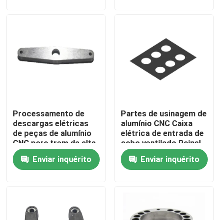
Fábrica
Controle de Qualidade
Fale Conosco
Processamento de
Partes de usinagem de
Pedir um orçamento
descargas elétricas
alumínio CNC Caixa
de peças de alumínio
elétrica de entrada de
CNC para trem de alta
cabo ventilado Painel
Peças da fabricação de chapa metálica da precisão
velocidade
superior do ventilador
Enviar inquérito
Enviar inquérito
Fabricação de invólucros de chapa metálica
Peças fazendo à máquina do CNC