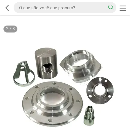
2
/
3