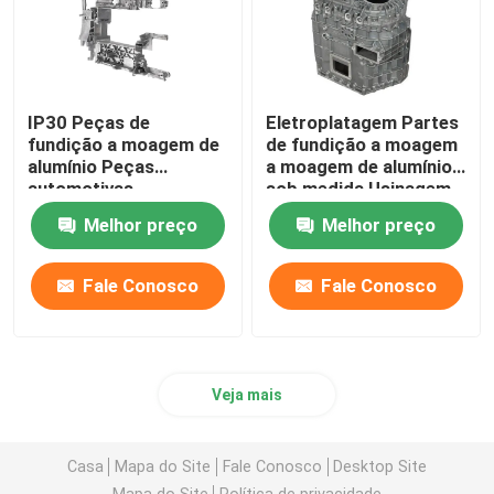
IP30 Peças de
Eletroplatagem Partes
fundição a moagem de
de fundição a moagem
alumínio Peças
a moagem de alumínio
automotivas
sob medida Usinagem
Pulverização de tinta
CNC
Melhor preço
Melhor preço
Fale Conosco
Fale Conosco
Veja mais
Casa
Mapa do Site
Fale Conosco
Desktop Site
Mapa do Site
Política de privacidade