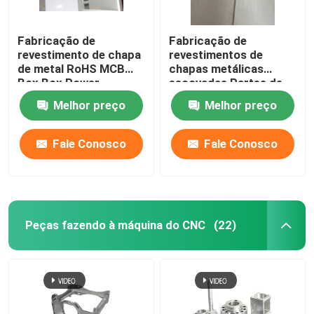
Fabricação de
Fabricação de
revestimento de chapa
revestimentos de
de metal RoHS MCB
chapas metálicas
Box Box Power
escovadas Partes de
Distribution Box
usinagem de aço
Melhor preço
Melhor preço
inoxidável
Fale Conosco
Fale Conosco
Peças fazendo à máquina do CNC
(22)