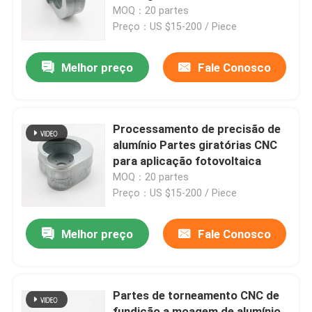
MOQ：20 partes
Preço：US $15-200 / Piece
Fábrica
Melhor preço
Fale Conosco
Controle de Qualidade
Fale Conosco
Processamento de precisão de
alumínio Partes giratórias CNC
para aplicação fotovoltaica
Pedir um orçamento
MOQ：20 partes
Preço：US $15-200 / Piece
Peças da fabricação de chapa metálica da precisão
Melhor preço
Fale Conosco
Fabricação de invólucros de chapa metálica
Partes de torneamento CNC de
Peças fazendo à máquina do CNC
fundição a moagem de alumínio