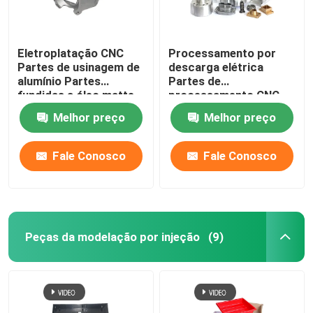
Eletroplatação CNC
Processamento por
Partes de usinagem de
descarga elétrica
alumínio Partes
Partes de
fundidas a óleo matte
processamento CNC
sob medida Partes de
Melhor preço
Melhor preço
plástico
Fale Conosco
Fale Conosco
Peças da modelação por injeção
(9)