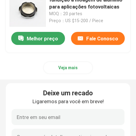
para aplicações fotovoltaicas
MOQ：20 partes
Peças da modelação por injeção
Preço：US $15-200 / Piece
Morrem as peças da carcaça
Melhor preço
Fale Conosco
Partes de soldadura de chapas metálicas
Veja mais
Partes de dobra de chapas metálicas
Deixe um recado
Laser do metal que corta as peças
Ligaremos para você em breve!
Peças de gerencio do CNC
Peças de fresagem CNC