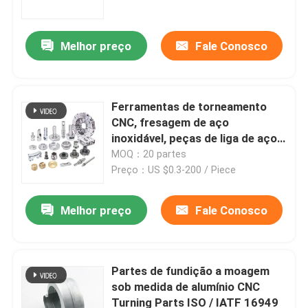
Melhor preço
Fale Conosco
Ferramentas de torneamento
CNC, fresagem de aço
inoxidável, peças de liga de aço
inoxidável, peças de máquinas de
MOQ：20 partes
processamento de metais
Preço：US $0.3-200 / Piece
Melhor preço
Fale Conosco
Casa
Produtos
Partes de fundição a moagem
sob medida de alumínio CNC
Turning Parts ISO / IATF 16949
Quem Somos