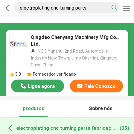
Qingdao Chenyang Machinery Mfg Co.,
Ltd.
NO.5 Yunshui 2nd Road, Automobile
Industry New Town, Jimo Dirstrict, Qingdao,
China,China
5.0
Fornecedor verificado
Ligue agora
Fale Conosco
produtos
Sobre nós
electroplating cnc turning parts fabricação online
(35)